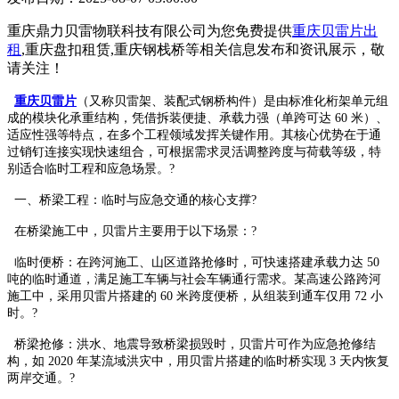
重庆鼎力贝雷物联科技有限公司为您免费提供
重庆贝雷片出
租
,重庆盘扣租赁,重庆钢栈桥等相关信息发布和资讯展示，敬
请关注！
重庆贝雷片
（又称贝雷架、装配式钢桥构件）是由标准化桁架单元组
成的模块化承重结构，凭借拆装便捷、承载力强（单跨可达 60 米）、
适应性强等特点，在多个工程领域发挥关键作用。其核心优势在于通
过销钉连接实现快速组合，可根据需求灵活调整跨度与荷载等级，特
别适合临时工程和应急场景。?
一、桥梁工程：临时与应急交通的核心支撑?
在桥梁施工中，贝雷片主要用于以下场景：?
临时便桥：在跨河施工、山区道路抢修时，可快速搭建承载力达 50
吨的临时通道，满足施工车辆与社会车辆通行需求。某高速公路跨河
施工中，采用贝雷片搭建的 60 米跨度便桥，从组装到通车仅用 72 小
时。?
桥梁抢修：洪水、地震导致桥梁损毁时，贝雷片可作为应急抢修结
构，如 2020 年某流域洪灾中，用贝雷片搭建的临时桥实现 3 天内恢复
两岸交通。?