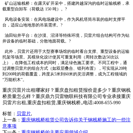
矿山运输栈桥：在露天矿开采中，搭建跨越深沟的临时运输栈桥，承
载重型自卸车（荷载达 150 吨）。?
风电设备安装：在风电场建设中，作为风机塔筒吊装的临时支撑平
台，适应山地地形的吊装需求。?
油田钻井平台：在沙漠、沼泽等特殊环境，贝雷片组合结构可作为钻
井设备的临时基础，分散地面荷载。?
此外，贝雷片还用于大型赛事场馆的临时看台支撑、重型设备的运输
托架等场景。其模块化设计使其可重复利用（周转次数达50次以
上），在降低工程成本的同时，满足绿色施工要求。不同工程中，通
过调整贝雷片的组合方式（如双层叠合、错列布置），可实现从20吨
到200吨的荷载覆盖，跨度从5米到60米的灵活调整，成为工程领域的
“万能积木”。
重庆贝雷片出租哪家好？重庆盘扣租赁报价是多少？重庆钢栈
桥质量怎么样？重庆鼎力贝雷物联科技有限公司专业承接重庆
贝雷片出租,重庆盘扣租赁,重庆钢栈桥,,电话:4008-655-990
标签：
贝雷片
,
上一条：
重庆钢栈桥租赁公司告诉你关于钢栈桥施工的一些注
意事项
下一条：
重庆钢栈桥的主要应用领域介绍