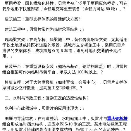
军用桥梁：因其模块化特性，贝雷片被广泛用于军用应急桥梁，可在
复杂地形下快速部署，承载坦克等重型装备（承载力可达 80 吨）。?
建筑施工：重型支撑体系的灵活解决方案?
建筑工程中，贝雷片常作为临时承重结构：?
现浇梁支架：在高架桥、箱梁施工中，替代传统钢管支架，尤其适用
于软土地基或跨既有道路的场景。某城市立交桥施工中，采用贝雷片
搭设的支架体系，成功跨越双向 6 车道，避免对地面交通的长期占
用。?
吊装平台：在重型设备安装（如塔吊基础、钢结构屋盖）时，贝雷片
组合框架可作为临时吊装平台，承载力达 100 吨以上。?
模板支撑：对于大跨度楼板（如体育馆、会展中心），贝雷片支撑体
系可减少立杆数量，提高施工空间利用率。?
二、水利与市政工程：复杂工况的适应性结构?
水利与市政领域中，贝雷片的应用体现为：?
围堰与导流结构：在河道整治、水电站施工中，贝雷片与
重庆钢板桩
组合形成临时挡水结构，适应水深 5-10 米的工况。某水电站截流工程
中，用贝雷片搭建的导流明渠支撑结构，抵御了 3m/s 的水流冲击。?