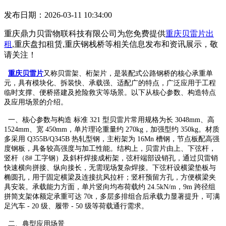
发布日期：2026-03-11 10:34:00
重庆鼎力贝雷物联科技有限公司为您免费提供
重庆贝雷片出
租
,重庆盘扣租赁,重庆钢栈桥等相关信息发布和资讯展示，敬
请关注！
重庆贝雷片
又称贝雷架、桁架片，是装配式公路钢桥的核心承重单
元，具有模块化、拆装快、承载强、适配广的特点，广泛应用于工程
临时支撑、便桥搭建及抢险救灾等场景。以下从核心参数、构造特点
及应用场景的介绍。
一、核心参数与构造 标准 321 型贝雷片常用规格为长 3048mm、高
1524mm、宽 450mm，单片理论重量约 270kg，加强型约 350kg。材质
多采用 Q355B/Q345B 热轧型钢，主桁架为 16Mn 槽钢，节点板配高强
度钢板，具备较高强度与加工性能。结构上，贝雷片由上、下弦杆，
竖杆（8# 工字钢）及斜杆焊接成桁架，弦杆端部设销孔，通过贝雷销
快速横向拼接、纵向接长，无需现场复杂焊接。下弦杆设横梁垫板与
椭圆孔，用于固定横梁及连接抗风拉杆；竖杆预留方孔，方便横梁夹
具安装。承载能力方面，单片竖向均布荷载约 24.5kN/m，9m 跨径组
拼简支架体额定承重可达 70t，多层多排组合后承载力显著提升，可满
足汽车 - 20 级、履带 - 50 级等荷载通行需求。
二、典型应用场景