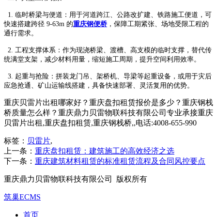
1. 临时桥梁与便道：用于河道跨江、公路改扩建、铁路施工便道，可
快速搭建跨径 9-63m 的
重庆钢便桥
，保障工期紧张、场地受限工程的
通行需求。
2. 工程支撑体系：作为现浇桥梁、渡槽、高支模的临时支撑，替代传
统满堂支架，减少材料用量，缩短施工周期，提升空间利用效率。
3. 起重与抢险：拼装龙门吊、架桥机、导梁等起重设备，或用于灾后
应急抢通、矿山运输线搭建，具备快速部署、灵活复用的优势。
重庆贝雷片出租哪家好？重庆盘扣租赁报价是多少？重庆钢栈
桥质量怎么样？重庆鼎力贝雷物联科技有限公司专业承接重庆
贝雷片出租,重庆盘扣租赁,重庆钢栈桥,,电话:4008-655-990
标签：
贝雷片
,
上一条：
重庆盘扣租赁：建筑施工的高效经济之选
下一条：
重庆建筑材料租赁的标准租赁流程及合同风控要点
重庆鼎力贝雷物联科技有限公司 版权所有
筑巢ECMS
首页