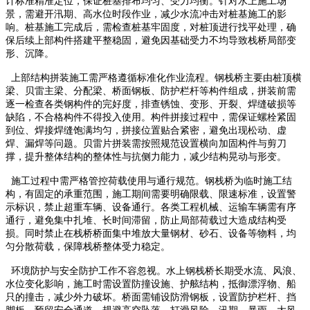
计标准精准定位，保证桩基排布均匀、受力均衡。针对水上施工场
景，需避开汛期、高水位时段作业，减少水流冲击对桩基施工的影
响。桩基施工完成后，需检查桩基牢固度，对桩顶进行找平处理，确
保后续上部构件搭建平整稳固，避免因基础受力不均导致栈桥局部变
形、沉降。
上部结构拼装施工需严格遵循标准化作业流程。钢栈桥主要由桩顶横
梁、贝雷主梁、分配梁、桥面钢板、防护栏杆等构件组成，拼装前需
逐一检查各类钢构件的完好度，排查锈蚀、变形、开裂、焊缝破损等
缺陷，不合格构件不得投入使用。构件拼接过程中，需保证螺栓紧固
到位、焊接焊缝饱满均匀，拼接位置贴合紧密，避免出现松动、虚
焊、漏焊等问题。贝雷片拼装需按照规范设置横向加固构件与剪刀
撑，提升整体结构的整体性与抗侧力能力，减少结构晃动与形变。
施工过程中需严格管控荷载使用与通行规范。钢栈桥为临时施工结
构，有固定的承重范围，施工期间需要明确限载、限速标准，设置警
示标识，禁止超重车辆、设备通行。各类工程机械、运输车辆需有序
通行，避免集中扎堆、长时间滞留，防止局部荷载过大造成结构受
损。同时禁止在栈桥桥面集中堆放大量钢材、砂石、设备等物料，均
匀分散荷载，保障栈桥整体受力稳定。
环境防护与安全防护工作不容忽视。水上钢栈桥长期受水流、风浪、
水位变化影响，施工时需设置防撞设施、护舷结构，抵御漂浮物、船
只的撞击，减少外力破坏。桥面需铺设防滑钢板，设置防护栏杆、挡