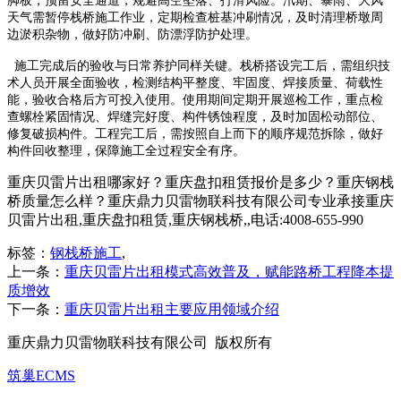
脚板，预留安全通道，规避高空坠落、打滑风险。汛期、暴雨、大风
天气需暂停栈桥施工作业，定期检查桩基冲刷情况，及时清理桥墩周
边淤积杂物，做好防冲刷、防漂浮防护处理。
施工完成后的验收与日常养护同样关键。栈桥搭设完工后，需组织技
术人员开展全面验收，检测结构平整度、牢固度、焊接质量、荷载性
能，验收合格后方可投入使用。使用期间定期开展巡检工作，重点检
查螺栓紧固情况、焊缝完好度、构件锈蚀程度，及时加固松动部位、
修复破损构件。工程完工后，需按照自上而下的顺序规范拆除，做好
构件回收整理，保障施工全过程安全有序。
重庆贝雷片出租哪家好？重庆盘扣租赁报价是多少？重庆钢栈
桥质量怎么样？重庆鼎力贝雷物联科技有限公司专业承接重庆
贝雷片出租,重庆盘扣租赁,重庆钢栈桥,,电话:4008-655-990
标签：
钢栈桥施工
,
上一条：
重庆贝雷片出租模式高效普及，赋能路桥工程降本提
质增效
下一条：
重庆贝雷片出租主要应用领域介绍
重庆鼎力贝雷物联科技有限公司 版权所有
筑巢ECMS