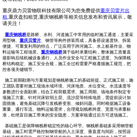
重庆鼎力贝雷物联科技有限公司为您免费提供
重庆贝雷片出
租
,重庆盘扣租赁,重庆钢栈桥等相关信息发布和资讯展示，敬
请关注！
重庆钢栈桥
是路桥、水利、河道施工中常用的临时施工通道，主要采
用型钢、
重庆贝雷片
、钢管等构件拼装而成，具备搭设速度快、拆装
便捷、可重复利用的特点，广泛应用于跨河施工、水上桩基作业、物
料运输等工程场景。
重庆钢栈桥
属于临时承重结构，整体施工质量直
接影响后续机械设备通行、人员作业安全与工程施工进度。为保障栈
桥结构稳定、施工安全合规，施工全过程需要严格遵循施工规范，把
控各项关键细节。
施工前期勘测与方案规划是钢栈桥施工的基础前提。正式施工前，施
工团队需要对施工现场水域环境、河床地质、水位变化、水流速度等
参数进行全面勘测，结合工程荷载需求、施工周期、场地条件制定专
项施工方案。针对河床软弱土层、流沙层等特殊地质，需提前设计加
固措施，避免基础沉降引发栈桥变形、倾斜问题。同时根据施工设备
重量、通行车流、物料运输需求，合理规划栈桥跨度、宽度与承重标
准，杜绝盲目施工带来的安全隐患，方案审核通过后方可进场施工。
基础施工是保障钢栈桥稳定性的核心环节。钢栈桥基础多采用钢管桩
基础，施工时需严格控制钢管桩的入土深度、垂直度与间距，按照设