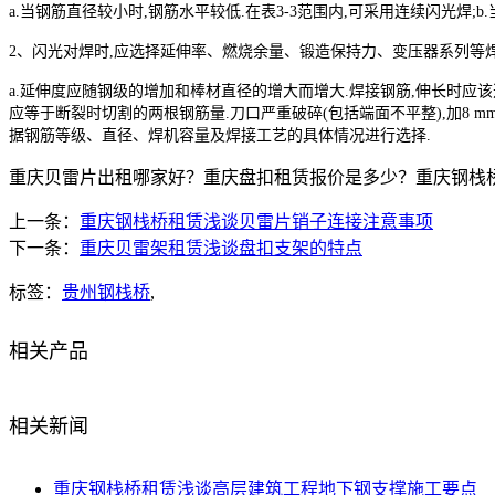
a.当钢筋直径较小时,钢筋水平较低.在表3-3范围内,可采用连续闪光焊;
2、闪光对焊时,应选择延伸率、燃烧余量、锻造保持力、变压器系列等焊
a.延伸度应随钢级的增加和棒材直径的增大而增大.焊接钢筋,伸长时应该选择
应等于断裂时切割的两根钢筋量.刀口严重破碎(包括端面不平整),加8 mm;
据钢筋等级、直径、焊机容量及焊接工艺的具体情况进行选择.
重庆贝雷片出租哪家好？重庆盘扣租赁报价是多少？重庆钢栈桥质量怎
上一条：
重庆钢栈桥租赁浅谈贝雷片销子连接注意事项
下一条：
重庆贝雷架租赁浅谈盘扣支架的特点
标签：
贵州钢栈桥
,
相关产品
相关新闻
重庆钢栈桥租赁浅谈高层建筑工程地下钢支撑施工要点