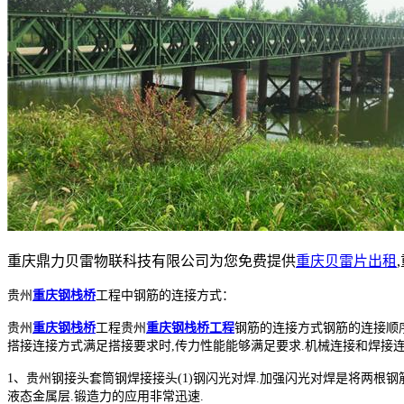
重庆鼎力贝雷物联科技有限公司为您免费提供
重庆贝雷片出租
贵州
重庆钢栈桥
工程中钢筋的连接方式：
贵州
重庆钢栈桥
工程贵州
重庆钢栈桥工程
钢筋的连接方式钢筋的连接顺
搭接连接方式满足搭接要求时,传力性能能够满足要求.机械连接和焊接
1、贵州钢接头套筒钢焊接接头(1)钢闪光对焊.加强闪光对焊是将两根
液态金属层.锻造力的应用非常迅速.