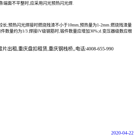
当钢条端面不平整时,应采用闪光预热闪光焊.
较长;预热闪光焊接时燃烧残渣不小于10mm,预热量为1-2mm.燃烧残渣量
件数量约为1/3.焊接IV级钢筋时,锻件数量应增加30%;d.变压器级数应根
盘扣租赁,重庆钢栈桥,,电话:4008-655-990
2020-04-22