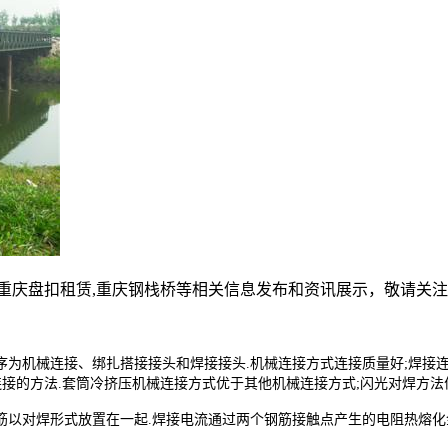
,重庆盘扣租赁,重庆钢栈桥等相关信息发布和资讯展示，敬请关
序为机械连接、绑扎搭接接头和焊接接头.机械连接方式连接质量好;焊接连
连接的方法.套筒冷挤压机械连接方式优于其他机械连接方式;闪光对焊方法
钢筋以对焊形式放置在一起.焊接电流通过两个钢筋接触点产生的电阻热熔化