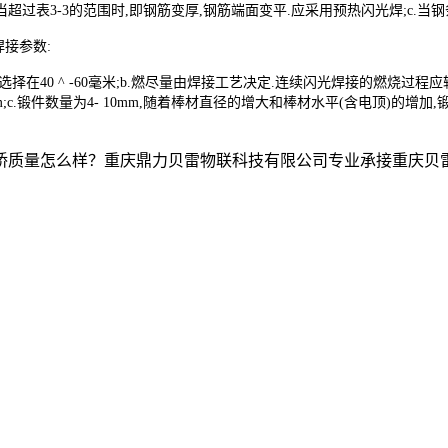
b.当超过表3-3的范围时,即钢筋变厚,钢筋端面变平.应采用预热闪光焊;c.
接参数:
在40 ^ -60毫米;b.燃尽量由焊接工艺决定.连续闪光焊接的燃烧过程应
c.锻件数量为4- 10mm,随着棒材直径的增大和棒材水平(含电顶)的增加,锻
么样？重庆鼎力贝雷物联科技有限公司专业承接重庆贝雷片出租,重庆