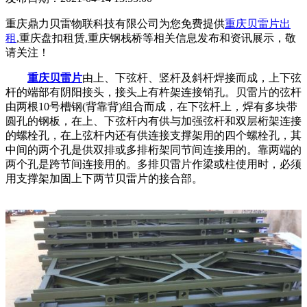
重庆鼎力贝雷物联科技有限公司为您免费提供
重庆贝雷片出
租
,重庆盘扣租赁,重庆钢栈桥等相关信息发布和资讯展示，敬
请关注！
重庆贝雷片
由上、下弦杆、竖杆及斜杆焊接而成，上下弦
杆的端部有阴阳接头，接头上有杵架连接销孔。贝雷片的弦杆
由两根10号槽钢(背靠背)组合而成，在下弦杆上，焊有多块带
圆孔的钢板，在上、下弦杆内有供与加强弦杆和双层桁架连接
的螺栓孔，在上弦杆内还有供连接支撑架用的四个螺栓孔，其
中间的两个孔是供双排或多排桁架同节间连接用的。靠两端的
两个孔是跨节间连接用的。多排贝雷片作梁或柱使用时，必须
用支撑架加固上下两节贝雷片的接合部。