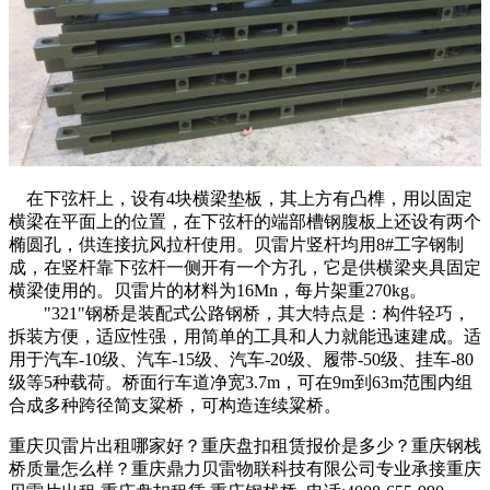
在下弦杆上，设有4块横梁垫板，其上方有凸榫，用以固定
横梁在平面上的位置，在下弦杆的端部槽钢腹板上还设有两个
椭圆孔，供连接抗风拉杆使用。贝雷片竖杆均用8#工字钢制
成，在竖杆靠下弦杆一侧开有一个方孔，它是供横梁夹具固定
横梁使用的。贝雷片的材料为16Mn，每片架重270kg。
"321"钢桥是装配式公路钢桥，其大特点是：构件轻巧，
拆装方便，适应性强，用简单的工具和人力就能迅速建成。适
用于汽车-10级、汽车-15级、汽车-20级、履带-50级、挂车-80
级等5种载荷。桥面行车道净宽3.7m，可在9m到63m范围内组
合成多种跨径简支粱桥，可构造连续粱桥。
重庆贝雷片出租哪家好？重庆盘扣租赁报价是多少？重庆钢栈
桥质量怎么样？重庆鼎力贝雷物联科技有限公司专业承接重庆