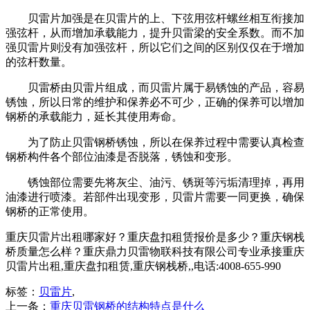
贝雷片加强是在贝雷片的上、下弦用弦杆螺丝相互衔接加
强弦杆，从而增加承载能力，提升贝雷梁的安全系数。而不加
强贝雷片则没有加强弦杆，所以它们之间的区别仅仅在于增加
的弦杆数量。
贝雷桥由贝雷片组成，而贝雷片属于易锈蚀的产品，容易
锈蚀，所以日常的维护和保养必不可少，正确的保养可以增加
钢桥的承载能力，延长其使用寿命。
为了防止贝雷钢桥锈蚀，所以在保养过程中需要认真检查
钢桥构件各个部位油漆是否脱落，锈蚀和变形。
锈蚀部位需要先将灰尘、油污、锈斑等污垢清理掉，再用
油漆进行喷漆。若部件出现变形，贝雷片需要一同更换，确保
钢桥的正常使用。
重庆贝雷片出租哪家好？重庆盘扣租赁报价是多少？重庆钢栈
桥质量怎么样？重庆鼎力贝雷物联科技有限公司专业承接重庆
贝雷片出租,重庆盘扣租赁,重庆钢栈桥,,电话:4008-655-990
标签：
贝雷片
,
上一条：
重庆贝雷钢桥的结构特点是什么