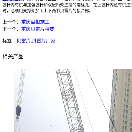
弦杆内有供与加强弦杆和双层桁架连接的螺栓孔，在上弦杆内还有供连
时，必须用支撑架加固上下两节贝雷片的接合部。
上一个：
重庆盘扣施工
下一个：
重庆贝雷片租赁
标签：
贝雷片
,
贝雷片厂家
,
相关产品