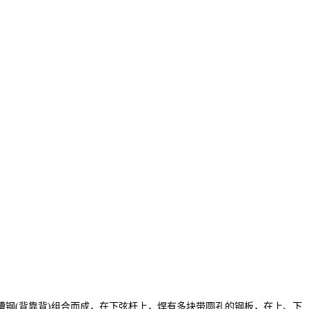
槽钢(背靠背)组合而成，在下弦杆上，焊有多块带圆孔的钢板，在上、下