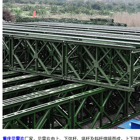
重庆贝雷片
厂家，贝雷片由上、下弦杆、竖杆及斜杆焊接而成，上下弦杆