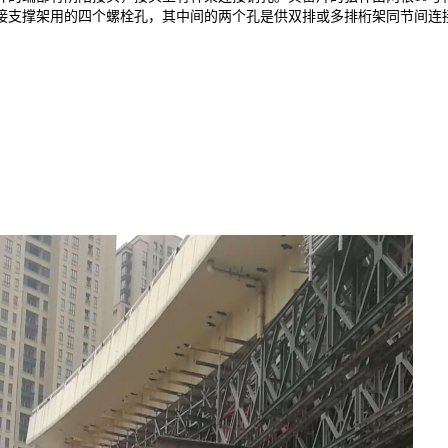
接支撑架用的四个螺栓孔，其中间的两个孔是供双排或多排桁架同节间连