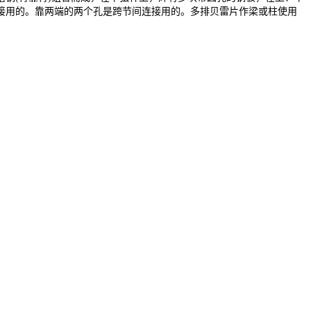
接用的。靠两端的两个孔是跨节间连接用的。多排贝雷片作梁或柱使用