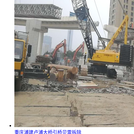
重庆浦建卢浦大桥引桥贝雷拆除