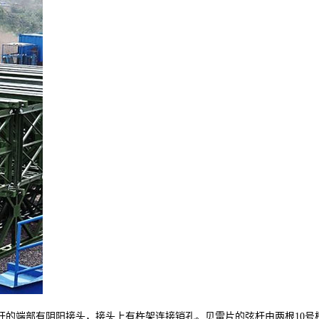
的端部有阴阳接头，接头上有杵架连接销孔。贝雷片的弦杆由两根10号