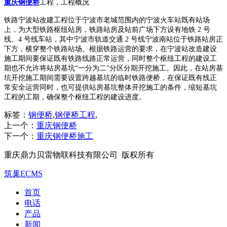
重庆钢便桥
工程，工程概况
铁路宁波站改建工程位于宁波市老城范围内的宁波火车站既有站场
上，为大型铁路枢纽站房，铁路站房及站前广场下方设有地铁 2 号
线、4 号线车站，其中宁波市轨道交通 2 号线宁波南站位于铁路站房正
下方，横穿整个铁路站场。根据铁路运营的要求，在宁波站改造建设
施工期间要保证既有铁路线路正常运营，同时整个枢纽工程的建设工
期也不允许将站房基坑“一分为二”分区分期开挖施工。因此，在站房基
坑开挖施工期间需要设置跨越基坑的临时铁路便桥，在保证既有线正
常安全运营同时，也可提供站房基坑整体开挖施工的条件，缩短基坑
工程的工期，确保整个枢纽工程的建设进度。
标签：
钢便桥
,
钢便桥工程
,
上一个：
重庆钢便桥
下一个：
重庆钢便桥施工
重庆鼎力贝雷物联科技有限公司 版权所有
筑巢ECMS
首页
电话
产品
新闻